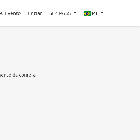
eu Evento
Entrar
SIM PASS
PT
mento da compra